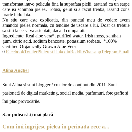
transformat intr-o pelicula fina la suprafata pielii, aratand ca un sarpe
care isi schimba pielea. Totusi, gelul si-a facut treaba, lasand zona
foarte hidratata.
Nu stiu care este explicatia, din punctul meu de vedere avem
amandoi pielea normala, cu tendine de uscare a lui. Doar ca trebuie
sa stiti la ce sa va asteptati, daca il cumparati.
Ingrediente: Real aloe vera*, purified water, Irish moss, xanthan
gum, citric acid, sodium benzoate, potassium sorbate. *100%
Certified Organically Grown Aloe Vera
0
Facebook
Twitter
Pinterest
Linkedin
Reddit
Whatsapp
Telegram
Email
Alina Anghel
Sunt Alina și sunt blogger / creator de conținut din 2011. Sunt
pasionată de digital marketing, social media, parfumuri, fotografie și
îmi plac provocările.
S-ar putea să-ți mai placă
Cum îmi îngrijesc pielea în perioada rece a...