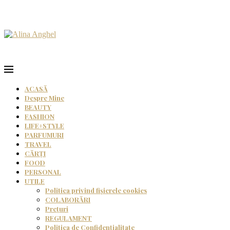
ACASĂ
Despre Mine
BEAUTY
FASHION
LIFE+STYLE
PARFUMURI
TRAVEL
CĂRȚI
FOOD
PERSONAL
UTILE
Politica privind fișierele cookies
COLABORĂRI
Prețuri
REGULAMENT
Politica de Confidențialitate