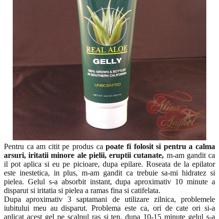
Pentru ca am citit pe produs ca
poate fi folosit si pentru a calma
arsuri, iritatii minore ale pielii, eruptii cutanate,
m-am gandit ca
il pot aplica si eu pe picioare, dupa epilare. Roseata de la epilator
este inestetica, in plus, m-am gandit ca trebuie sa-mi hidratez si
pielea. Gelul s-a absorbit instant, dupa aproximativ 10 minute a
disparut si iritatia si pielea a ramas fina si catifelata.
Dupa aproximativ 3 saptamani de utilizare zilnica, problemele
iubitului meu au disparut. Problema este ca, ori de cate ori si-a
aplicat acest gel pe scalpul ras si ten, dupa 10-15 minute gelul s-a