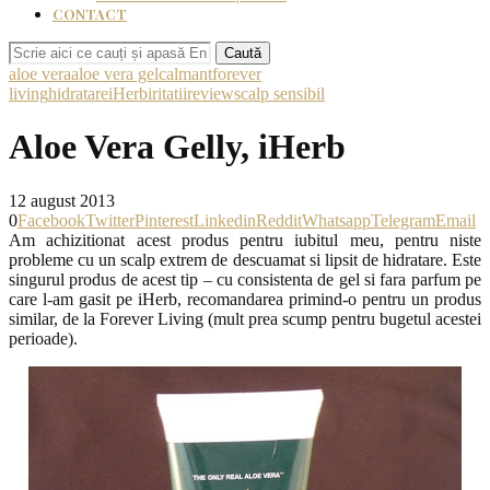
CONTACT
Caută
aloe vera
aloe vera gel
calmant
forever
living
hidratare
iHerb
iritatii
review
scalp sensibil
Aloe Vera Gelly, iHerb
12 august 2013
0
Facebook
Twitter
Pinterest
Linkedin
Reddit
Whatsapp
Telegram
Email
Am achizitionat acest produs pentru iubitul meu, pentru niste
probleme cu un scalp extrem de descuamat si lipsit de hidratare. Este
singurul produs de acest tip – cu consistenta de gel si fara parfum pe
care l-am gasit pe iHerb, recomandarea primind-o pentru un produs
similar, de la Forever Living (mult prea scump pentru bugetul acestei
perioade).